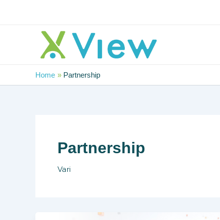
Vai
al
contenuto
Home
Partnership
Partnership
Vari