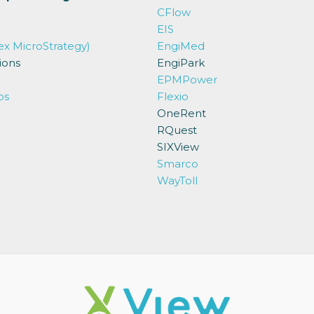
CFlow
EIS
ex MicroStrategy)
EngiMed
ions
EngiPark
EPMPower
ps
Flexio
OneRent
RQuest
SIXView
Smarco
WayToll