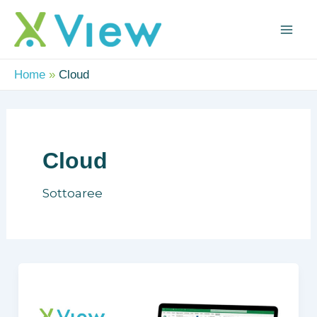
Vai
Mai
al
Me
contenuto
Home
Cloud
Cloud
Sottoaree