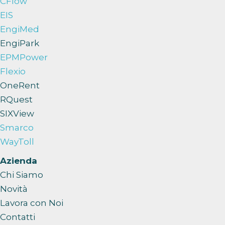
CFlow
EIS
EngiMed
EngiPark
EPMPower
Flexio
OneRent
RQuest
SIXView
Smarco
WayToll
Azienda
Chi Siamo
Novità
Lavora con Noi
Contatti