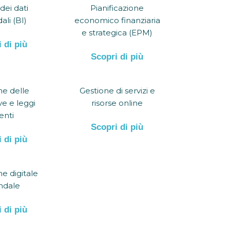
 dei dati
Pianificazione
ali (BI)
economico finanziaria
e strategica (EPM)
 di più
Scopri di più
ne delle
Gestione di servizi e
e e leggi
risorse online
enti
Scopri di più
 di più
e digitale
ndale
 di più