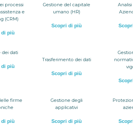
ei processi
Gestione del capitale
Analisi
assistenza e
umano (HR)
Aziend
ng (CRM)
Scopri di più
Scopri
 di più
 dei dati
Gestio
Trasferimento dei dati
normativ
 di più
vig
Scopri di più
Scopri
elle firme
Gestione degli
Protezion
oniche
applicativi
azie
 di più
Scopri di più
Scopri