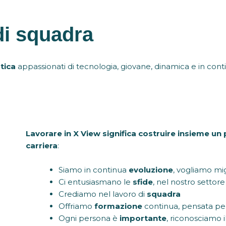
di squadra
tica
appassionati di tecnologia, giovane, dinamica e in con
Lavorare in X View significa costruire insieme un 
carriera
:
Siamo in continua
evoluzione
, vogliamo mig
Ci entusiasmano le
sfide
, nel nostro settor
Crediamo nel lavoro di
squadra
Offriamo
formazione
continua, pensata per
Ogni persona è
importante
, riconosciamo 