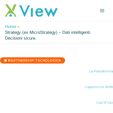
Vai
Mai
al
Me
contenuto
Home
Strategy (ex MicroStrategy) – Dati intelligenti.
Decisioni sicure.
⚈
P
ARTNERSHIP TECNOLOGICA
La Piattaforma
L’approccio AI+BI
Casi d’Uso