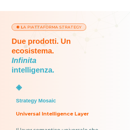
⚈
L
A PIATTAFORMA STRATEGY
Due prodotti. Un
ecosistema.
Infinita
intelligenza.
◈
Strategy Mosaic
Universal Intelligence Layer
Il layer semantico universale che