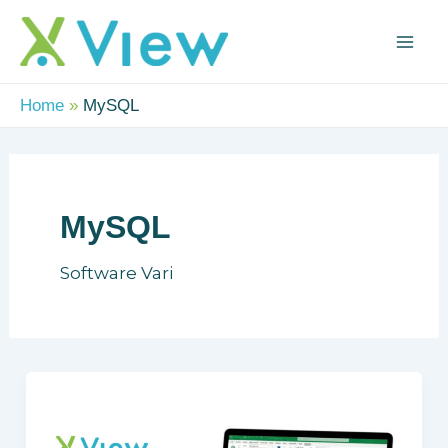
Vai
Mai
al
Me
contenuto
Home
MySQL
MySQL
Software Vari