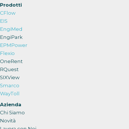
Prodotti
CFlow
EIS
EngiMed
EngiPark
EPMPower
Flexio
OneRent
RQuest
SIXView
Smarco
WayToll
Azienda
Chi Siamo
Novità
Lavora con Noi