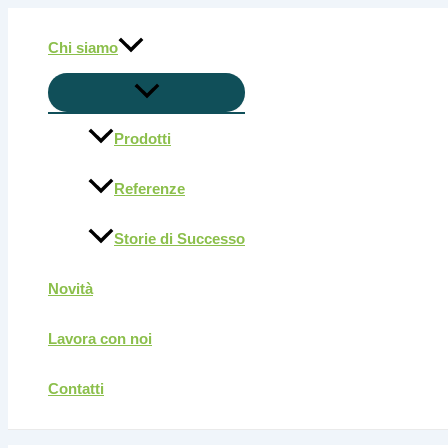
Attiva/disattiva
Attiva/disattiva
Attiva/disattiva
Attiva/disattiva
Attiva/disattiva
Vai
menu
menu
menu
menu
menu
al
Chi siamo
contenuto
Prodotti
Referenze
Storie di Successo
Novità
Lavora con noi
Contatti