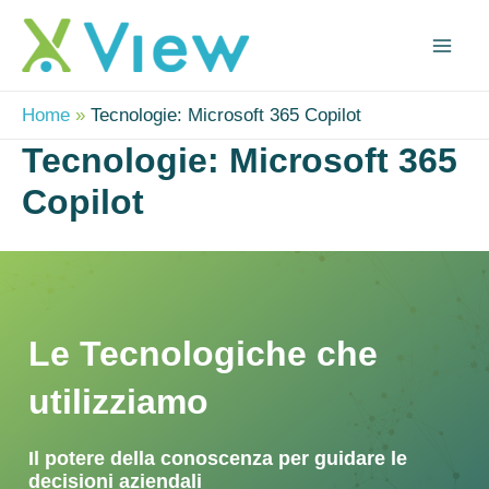
Vai
Mai
al
Me
contenuto
Home
Tecnologie: Microsoft 365 Copilot
Tecnologie: Microsoft 365
Copilot
Le Tecnologiche che
utilizziamo
Il potere della conoscenza per guidare le
decisioni aziendali