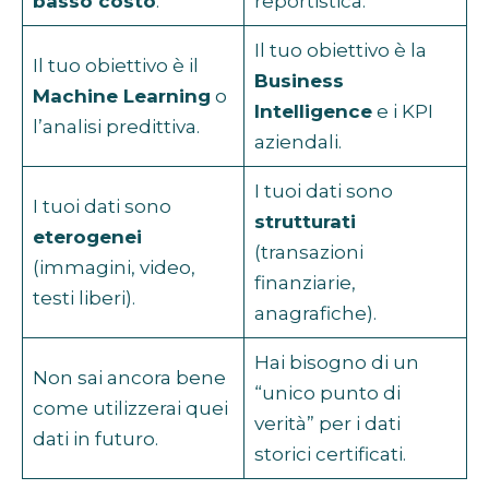
basso costo
.
reportistica.
Il tuo obiettivo è la
Il tuo obiettivo è il
Business
Machine Learning
o
Intelligence
e i KPI
l’analisi predittiva.
aziendali.
I tuoi dati sono
I tuoi dati sono
strutturati
eterogenei
(transazioni
(immagini, video,
finanziarie,
testi liberi).
anagrafiche).
Hai bisogno di un
Non sai ancora bene
“unico punto di
come utilizzerai quei
verità” per i dati
dati in futuro.
storici certificati.