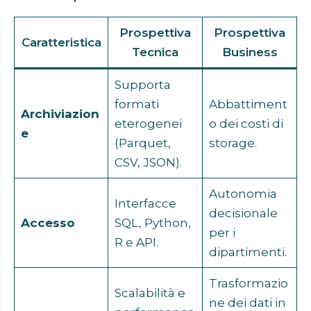
Prospettiva
Prospettiva
Caratteristica
Tecnica
Business
Supporta
formati
Abbattiment
Archiviazion
eterogenei
o dei costi di
e
(Parquet,
storage.
CSV, JSON).
Autonomia
Interfacce
decisionale
Accesso
SQL, Python,
per i
R e API.
dipartimenti.
Trasformazio
Scalabilità e
ne dei dati in