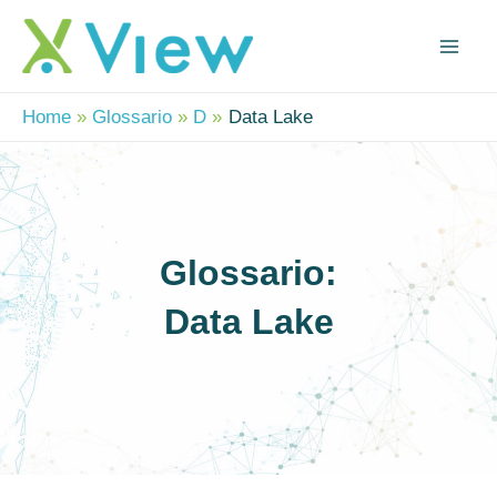
Vai
Mai
al
Me
contenuto
Home
Glossario
D
Data Lake
Glossario:
Data Lake