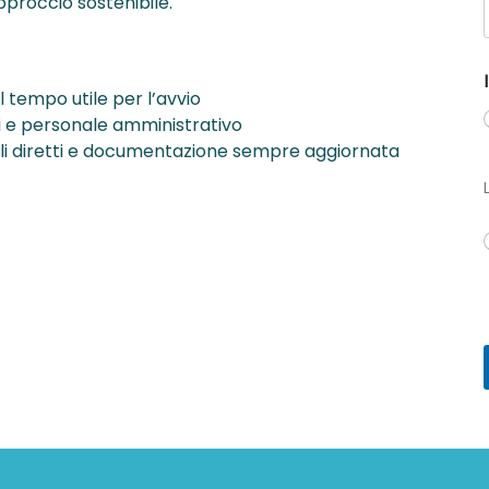
proccio sostenibile.
 tempo utile per l’avvio
ci e personale amministrativo
l
li diretti e documentazione sempre aggiornata
i
I
f
i