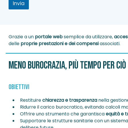
v
r
Invia
a
m
R
a
u
t
o
i
l
v
o
a
Grazie a un
portale web
semplice da utilizzare,
access
P
delle
proprie prestazioni e dei compensi
associati.
r
i
v
Meno burocrazia, più tempo per ciò
a
c
y
OBIETTIVI
Restituire
chiarezza e trasparenza
nella gestion
Ridurre il carico burocratico, evitando calcoli man
Offrire uno strumento che garantisca
equità e t
Supportare le strutture sanitarie con un sistem
delibere future.