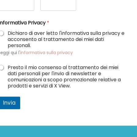
Nome
Cognome
R
Informativa Privacy
*
u
o
Dichiaro di aver letto l'informativa sulla privacy e
acconsento al trattamento dei miei dati
o
personali.
*
P
Leggi qui l'
informativa sulla privacy
r
Presto il mio consenso al trattamento dei miei
v
n
dati personali per l'invio di newsletter e
a
comunicazioni a scopo promozionale relative a
c
o
prodotti e servizi di X View.
y
r
m
a
Invia
t
v
a
P
r