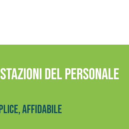
estazioni del personale
lice, affidabile