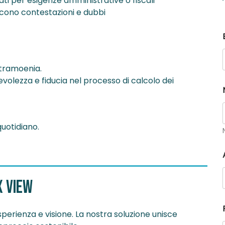
ati per esigenze amministrative o fiscali
ucono contestazioni e dubbi
ntramoenia.
olezza e fiducia nel processo di calcolo dei
uotidiano.
X View
sperienza e visione. La nostra soluzione unisce