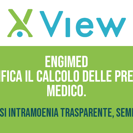
ENGIMED
fica il calcolo delle pr
medico.
i intramoenia trasparente, semp