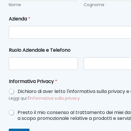
Nome
Cognome
Azienda
*
Ruolo Aziendale e Telefono
Nome
Cognome
*
Informativa Privacy
*
I
n
Dichiaro di aver letto l'informativa sulla privacy 
f
Leggi qui l'
informativa sulla privacy
o
r
m
I
Presto il mio consenso al trattamento dei miei dat
a
n
a scopo promozionale relative a prodotti e servizi 
t
f
i
o